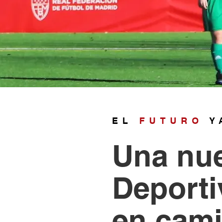
EL
FUTURO
Y
Una nu
Deporti
en cami