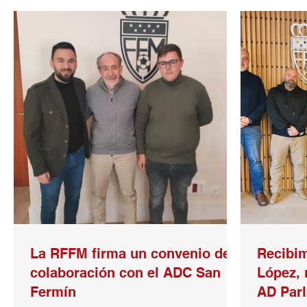
La RFFM firma un convenio de
Recibim
colaboración con el ADC San
López, 
Fermín
AD Parl