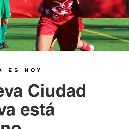
A ES HOY
eva Ciudad
va está
no.