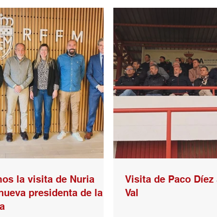
os la visita de Nuria
Visita de Paco Díez 
nueva presidenta de la
Val
a