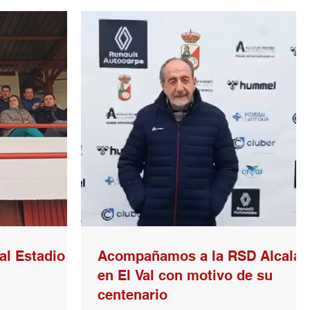
al Estadio El
Acompañamos a la RSD Alcalá
en El Val con motivo de su
centenario