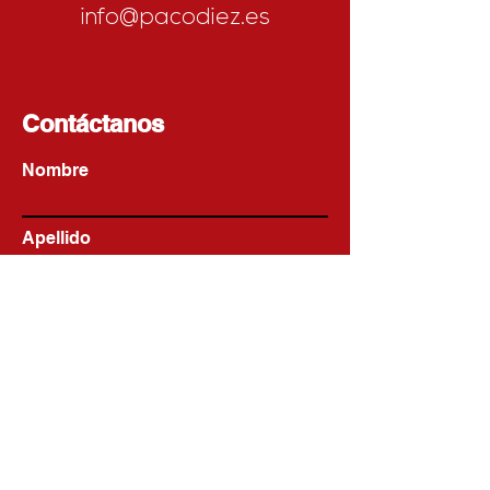
info@pacodiez.es
Contáctanos
Nombre
Apellido
Email
Escribe un mensaje
Enviar