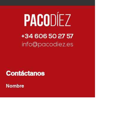
Parla
+34 606 50 27 57
info@pacodiez.es
Contáctanos
Nombre
Apellido
Email