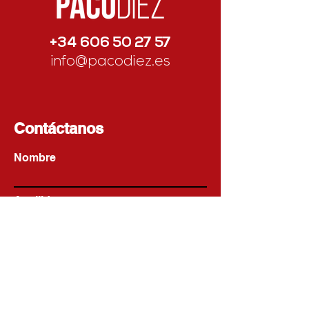
+34 606 50 27 57
info@pacodiez.es
Contáctanos
Nombre
Apellido
Email
Escribe un mensaje