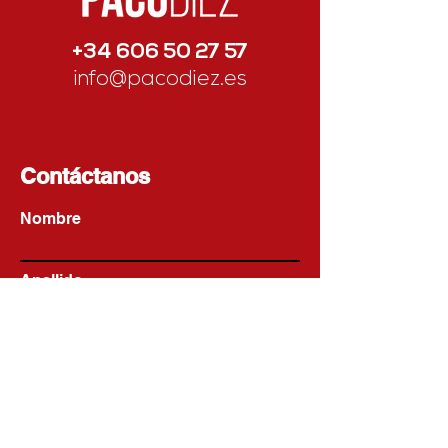
+34 606 50 27 57
info@pacodiez.es
Contáctanos
Nombre
Apellido
Email
Escribe un mensaje