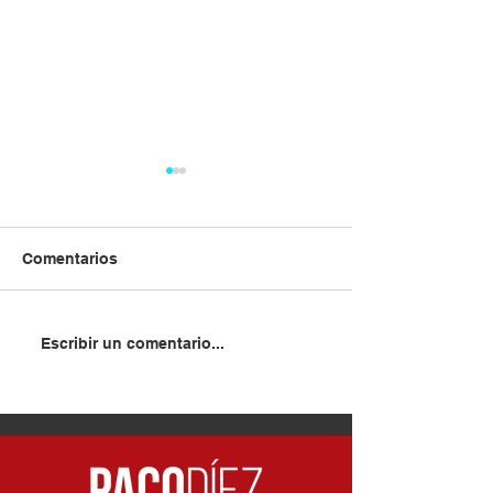
Comentarios
Recibimos la visita de
Visita de Paco D
Escribir un comentario...
Nuria López, nueva
Estadio El Val
presidenta de la AD
Parla