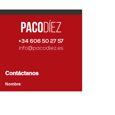
presidenta de la AD
Parla
+34 606 50 27 57
info@pacodiez.es
Contáctanos
Nombre
Apellido
Email