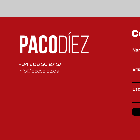
C
No
+34 606 50 27 57
Ema
info@pacodiez.es
Esc