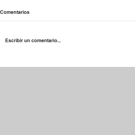
Comentarios
Escribir un comentario...
La RFFM firma un convenio
Recibimos l
de colaboración con el ADC
López, nue
San Fermín
la AD Parla