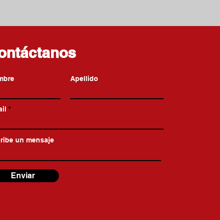
ontáctanos
mbre
Apellido
il
ribe un mensaje
Enviar