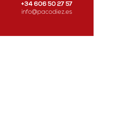
+34 606 50 27 57
info@pacodiez.es
Contáctanos
Nombre
Apellido
Email
Escribe un mensaje
Enviar