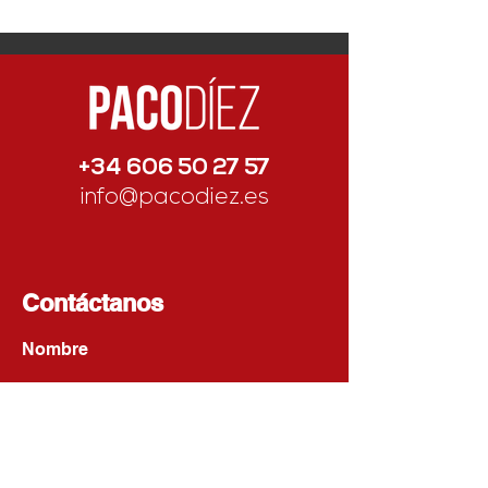
presidenta de la AD
Parla
+34 606 50 27 57
info@pacodiez.es
Contáctanos
Nombre
Apellido
Email