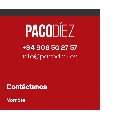
presidenta de la AD
Parla
+34 606 50 27 57
info@pacodiez.es
Contáctanos
Nombre
Apellido
Email