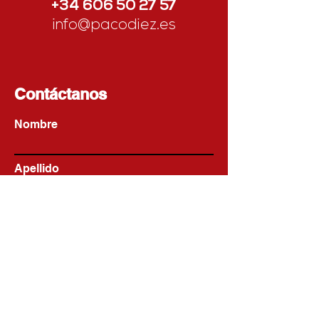
+34 606 50 27 57
info@pacodiez.es
Contáctanos
Nombre
Apellido
Email
Escribe un mensaje
Enviar