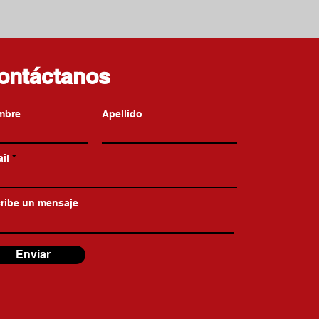
ontáctanos
mbre
Apellido
il
ribe un mensaje
Enviar