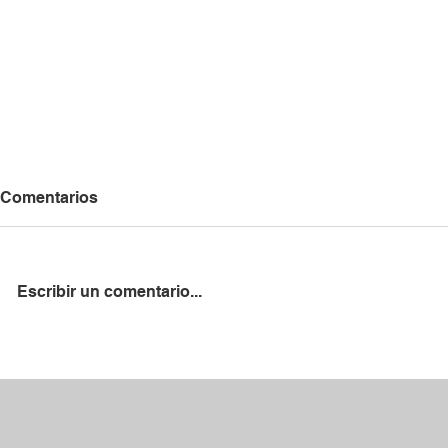
Comentarios
Escribir un comentario...
La RFFM firma un convenio
Recibimos l
de colaboración con el ADC
López, nue
San Fermín
la AD Parla