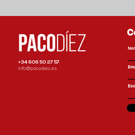
C
No
+34 606 50 27 57
Ema
info@pacodiez.es
Esc