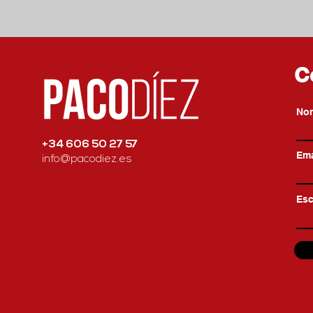
C
No
+34 606 50 27 57
Ema
info@pacodiez.es
Esc