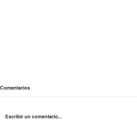
Comentarios
Escribir un comentario...
La RFFM firma un convenio
Recibimos l