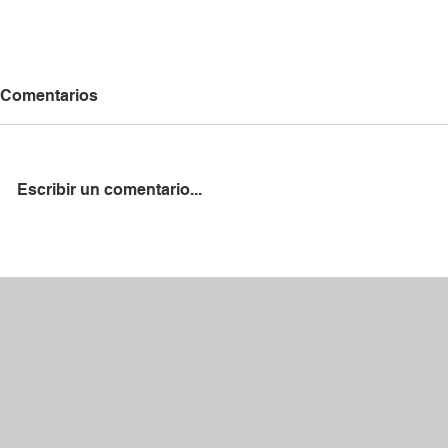
Comentarios
Escribir un comentario...
La RFFM firma un convenio
Recibimos l
de colaboración con el ADC
López, nue
San Fermín
la AD Parla