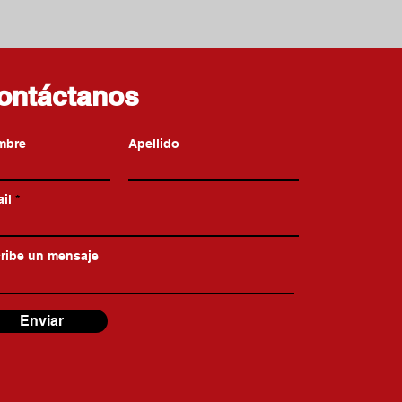
ontáctanos
mbre
Apellido
il
ribe un mensaje
Enviar