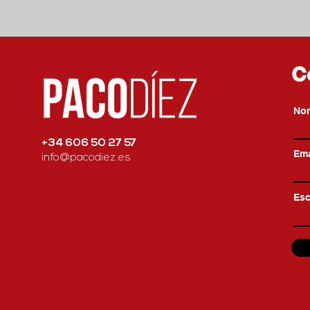
C
No
+34 606 50 27 57
Ema
info@pacodiez.es
Esc