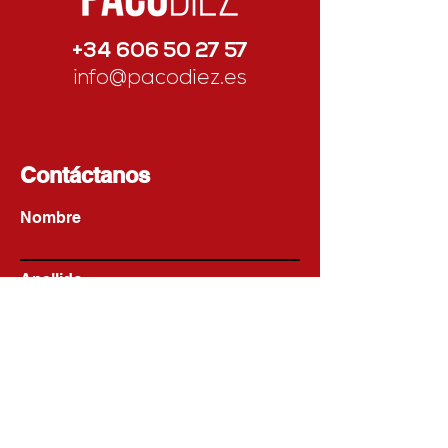
+34 606 50 27 57
info@pacodiez.es
Contáctanos
Nombre
Apellido
Email
Escribe un mensaje